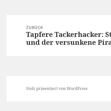
Beitragsnavigation
ZURÜCK
Tapfere Tackerhacker: S
Vorheriger
und der versunkene Pir
Beitrag:
Stolz präsentiert von WordPress