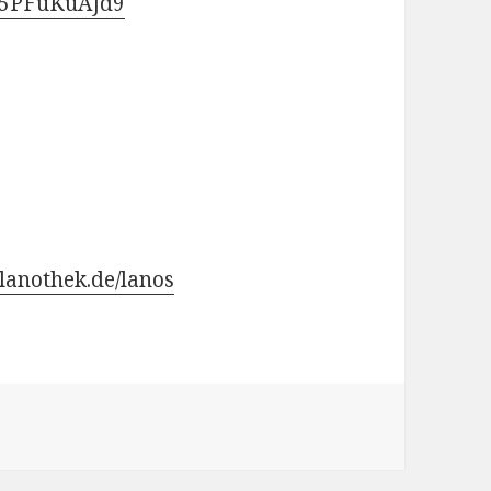
RY5PFuKuAJd9
s.lanothek.de/lanos